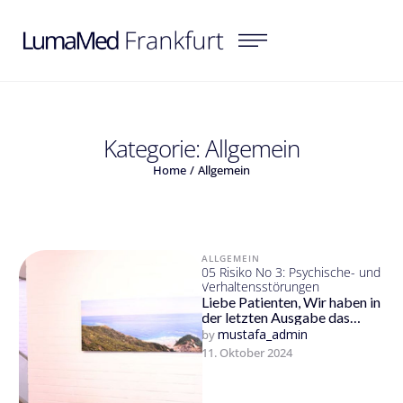
Kategorie:
Allgemein
Home
/
Allgemein
ALLGEMEIN
05 Risiko No 3: Psychische- und
Verhaltensstörungen
Liebe Patienten, Wir haben in
der letzten Ausgabe das
Risiko Krebs sowie dessen
mustafa_admin
by 
Prävention näher betrachtet.
11. Oktober 2024
Dabei wurde …