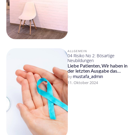
ALLGEMEIN
04 Risiko No 2: Bösartige
Neubildungen
Liebe Patienten, Wir haben in
der letzten Ausgabe das
Risiko des Herzinfarkts und
mustafa_admin
by 
Schlaganfalls sowie deren
11. Oktober 2024
Prävention näher …