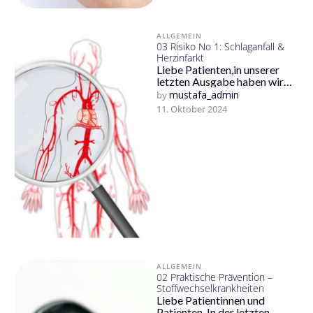
ALLGEMEIN
03 Risiko No 1: Schlaganfall &
Herzinfarkt
Liebe Patienten,in unserer
letzten Ausgabe haben wir
das Thema
mustafa_admin
by 
Stoffwechselkrankheiten
11. Oktober 2024
behandelt. Ein zentraler
Aspekt war der Nutzen
präventiver …
ALLGEMEIN
02 Praktische Prävention –
Stoffwechselkrankheiten
Liebe Patientinnen und
Patienten, In der letzten