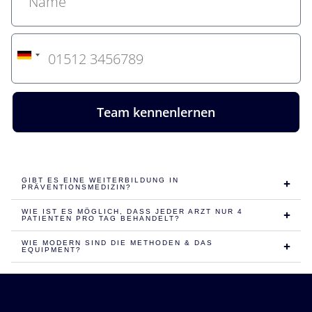
G
e
r
m
a
Team kennenlernen
n
y
+
4
9
GIBT ES EINE WEITERBILDUNG IN
PRÄVENTIONSMEDIZIN?
WIE IST ES MÖGLICH, DASS JEDER ARZT NUR 4
PATIENTEN PRO TAG BEHANDELT?
WIE MODERN SIND DIE METHODEN & DAS
EQUIPMENT?