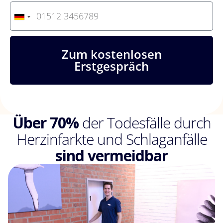
G
e
r
m
Zum kostenlosen
a
n
Erstgespräch
y
+
4
9
Über 70%
der Todesfälle durch
Herzinfarkte und Schlaganfälle
sind vermeidbar