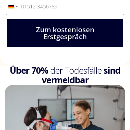
G
e
r
m
a
Zum kostenlosen
n
Erstgespräch
y
+
4
9
Über 70%
der Todesfälle
sind
vermeidbar